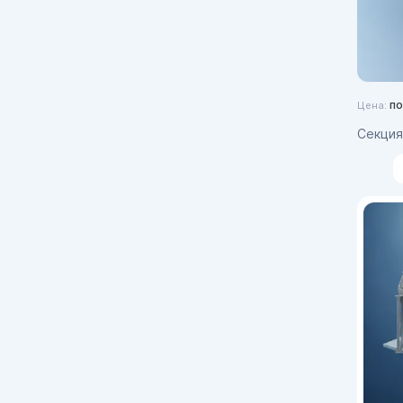
по
Цена:
Секция апп