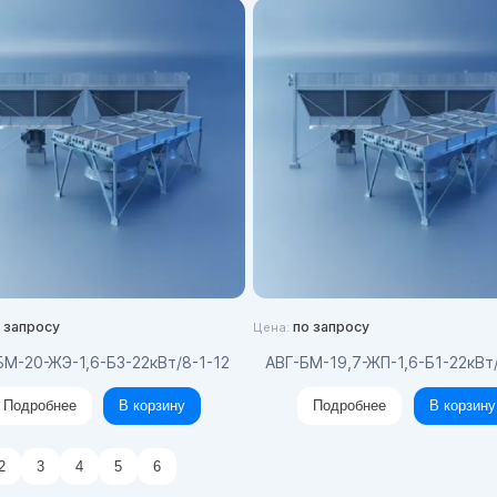
 запросу
по запросу
Цена:
-БМ-20-ЖЭ-1,6-Б3-22кВт/8-1-12
АВГ-БМ-19,7-ЖП-1,6-Б1-22кВт
Подробнее
В корзину
Подробнее
В корзину
2
3
4
5
6