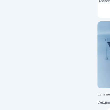
Малопо
по
Цена:
Секция 