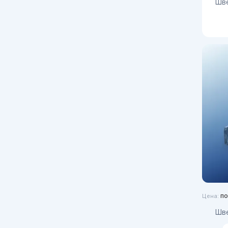
Ш
по
Цена:
Ш