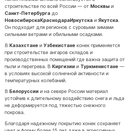
строительстве по всей России — от
Москвы
и
Санкт-Петербурга
до
НовосибирскаКраснодараИркутска
и
Якутска
.
Он подходит для регионов с суровыми зимами
сильными ветрами и обильными осадками.
В
Казахстане
и
Узбекистане
конек применяется
при строительстве ангаров складов и
производственных помещений где важна защита от
пыли и перегрева. В
Киргизии
и
Туркменистане
—
в условиях высокой солнечной активности и
температурных колебаний.
В
Белоруссии
и на севере России материал
устойчив к длительному воздействию снега и льда
не деформируется под тяжестью снежного
покрова.
Благодаря надежному покрытию конек сохраняет
цвет и форму более 15 лет даже в агрессивных