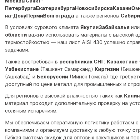
МосквыСанкт-
ПетербургаЕкатеринбургаНовосибирскаКазаниОм
на-ДонуПермиВолгограда
а также регионов
Сибири
В условиях сурового климата
ЯкутииЗабайкалья
ил
области
важно использовать материалы с высокой ад
термостойкостью — наш лист AISI 430 успешно справ
задачами.
Также востребован в
республиках СНГ
:
Казахстане
Узбекистане
(Ташкент Самарканд)
Киргизии
(Бишке
(Ашхабад) и
Белоруссии
(Минск Гомель) где требует
доступный по цене металл для промышленных и стро
Для регионов с высокой влажностью таких как
Калин
материал проходит дополнительную проверку на усто
соляным испарениям.
Мы обеспечиваем оперативную логистику работаем с
компаниями и организуем доставку в любую точку стр
Гибкая система скидок для оптовых закупщиков и пос