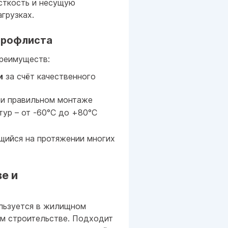
сткость и несущую
грузках.
профлиста
реимуществ:
и
за счёт качественного
ри правильном монтаже
тур – от -60°C до +80°C
щийся на протяжении многих
е и
льзуется в жилищном
м строительстве. Подходит