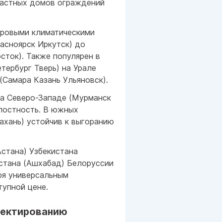
частных домов ограждений
уровыми климатическими
асноярск Иркутск) до
сток). Также популярен в
тербург Тверь) на Урале
(Самара Казань Ульяновск).
на Северо-Западе (Мурманск
елостность. В южных
ахань) устойчив к выгоранию
Астана) Узбекистана
истана (Ашхабад) Белоруссии
ря универсальным
тупной цене.
оектированию