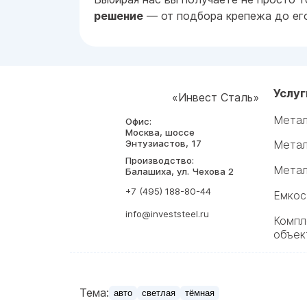
решение
— от подбора крепежа до его
Услуг
«Инвест Сталь»
Метал
Офис:
Москва, шоссе
Энтузиастов, 17
Метал
Производство:
Метал
Балашиха, ул. Чехова 2
+7 (495) 188-80-44
Емкос
info@investsteel.ru
Компл
объек
Тема:
авто
светлая
тёмная