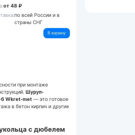
а:
от
48
₽
тавка:
по всей России и в
страны СНГ
В корзину
сности при монтаже
нструкций.
Шуруп-
-6 Wkret-met
— это готовое
ажа в бетон кирпич и другие
укольца с дюбелем