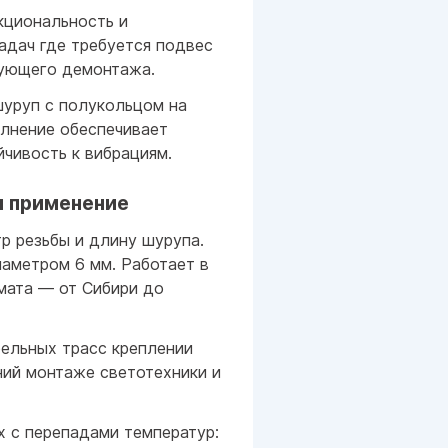
кциональность и
адач где требуется подвес
ующего демонтажа.
шуруп с полукольцом на
олнение обеспечивает
чивость к вибрациям.
и применение
р резьбы и длину шурупа.
аметром 6 мм. Работает в
мата — от Сибири до
бельных трасс креплении
ий монтаже светотехники и
х с перепадами температур: