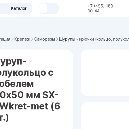
+7 (495) 188-
Каталог
80-44
тация
Крепеж
Саморезы
Шурупы - крючки (кольцо, полуко
уруп-
олукольцо с
юбелем
.0x50 мм SX-
 Wkret-met (6
.)