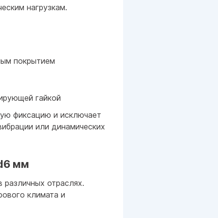
ческим нагрузкам.
ным покрытием
сирующей гайкой
ную фиксацию и исключает
вибрации или динамических
d6 мм
в различных отраслях.
рового климата и