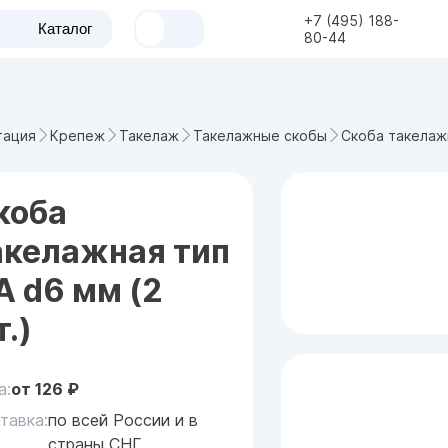
+7 (495) 188-
Каталог
80-44
Скоба такелажн
тация
Крепеж
Такелаж
Такелажные скобы
коба
акелажная тип
А d6 мм (2
.)
а:
от
126
₽
тавка:
по всей России и в
страны СНГ