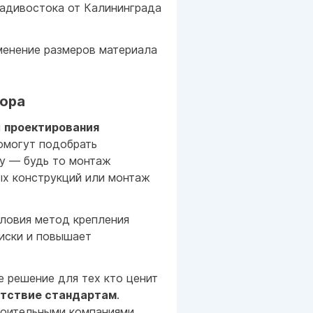
адивостока от Калининграда
менение размеров материала
бора
и
проектирования
омогут подобрать
у — будь то монтаж
ых конструкций или монтаж
словия метод крепления
риски и повышает
е решение для тех кто ценит
тствие стандартам
.
роительными компаниями