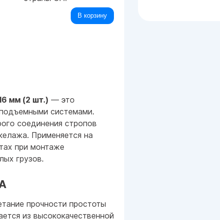
В корзину
6 мм (2 шт.)
— это
оподъемными системами.
рого соединения стропов
келажа. Применяется на
тах при монтаже
лых грузов.
СА
етание прочности простоты
ается из высококачественной