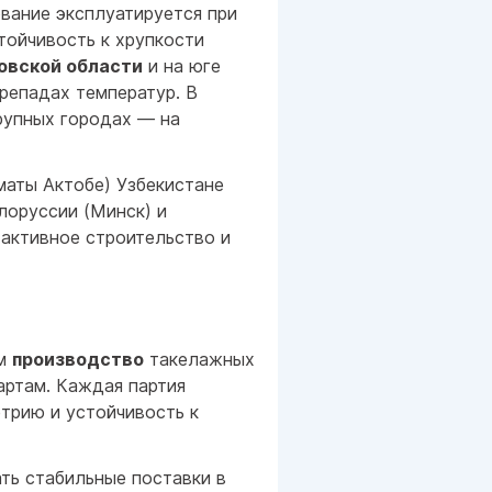
ование эксплуатируется при
тойчивость к хрупкости
овской области
и на юге
репадах температур. В
рупных городах — на
маты Актобе) Узбекистане
лоруссии (Минск) и
 активное строительство и
ем
производство
такелажных
артам. Каждая партия
трию и устойчивость к
ть стабильные поставки в