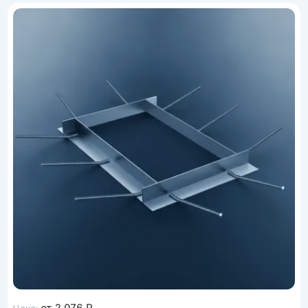
от
2 076
₽