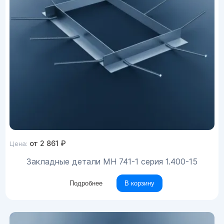
от
2 861
₽
Цена:
Закладные детали МН 741-1 серия 1.400-15
Подробнее
В корзину