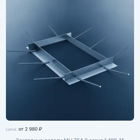
от
2 980
₽
Цена: