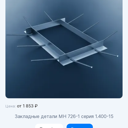
от
1 853
₽
Цена:
Закладные детали МН 726-1 серия 1.400-15