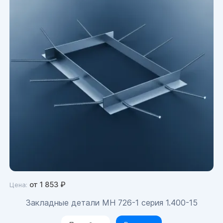
от
1 853
₽
Цена:
Закладные детали МН 726-1 серия 1.400-15