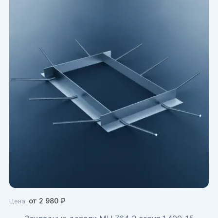
от
2 980
₽
Цена: