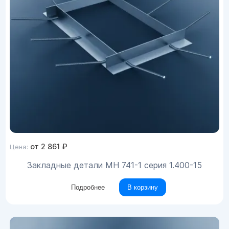
от
2 861
₽
Цена:
Закладные детали МН 741-1 серия 1.400-15
Подробнее
В корзину