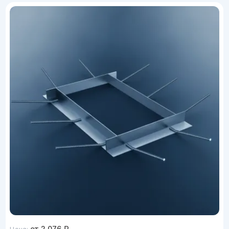
от
2 076
₽