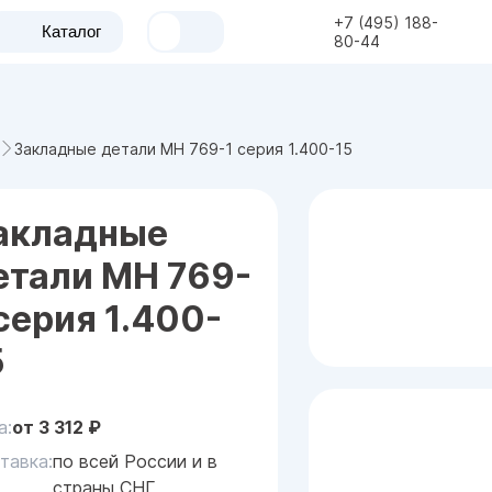
+7 (495) 188-
Каталог
80-44
Закладные детали МН 769-1 серия 1.400-15
акладные
етали МН 769-
 серия 1.400-
5
а:
от
3 312
₽
тавка:
по всей России и в
страны СНГ