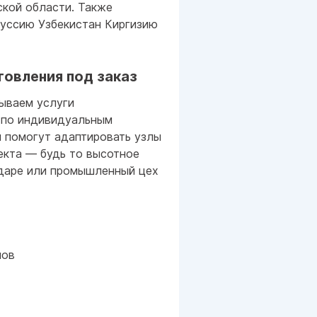
ской области. Также
руссию Узбекистан Киргизию
товления под заказ
ываем услуги
по индивидуальным
 помогут адаптировать узлы
екта — будь то высотное
одаре или промышленный цех
лов