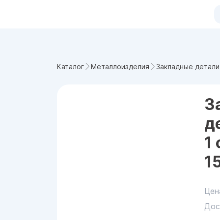
Каталог
Металлоизделия
Закладные детали
З
д
1
1
Цен
Дос