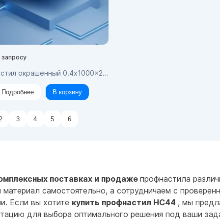
 запросу
 окрашенный 0.4x1000x2300 RAL 6005 1064 0.40 НС44 2300
Подробнее
В корзину
2
3
4
5
6
омплексных поставках и продаже
профнастила различ
м материал самостоятельно, а сотрудничаем с проверен
и. Если вы хотите
купить профнастил НС44
, мы пред
тацию для выбора оптимального решения под ваши зад