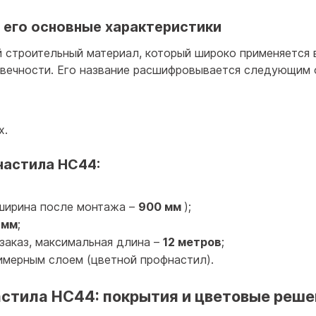
 его основные характеристики
 строительный материал, который широко применяется 
вечности. Его название расшифровывается следующим 
х.
настила НС44:
 ширина после монтажа –
900 мм
);
 мм
;
заказ, максимальная длина –
12 метров
;
имерным слоем (цветной профнастил).
стила НС44: покрытия и цветовые реше