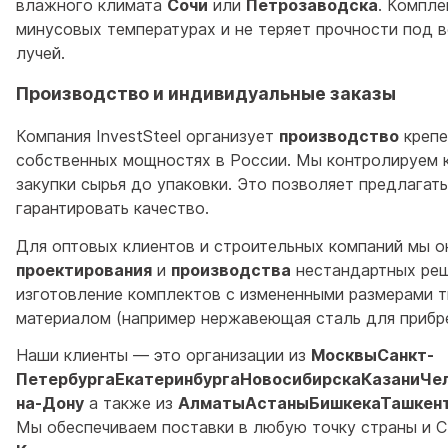
влажного климата
Сочи
или
Петрозаводска
. Компле
минусовых температурах и не теряет прочности под 
лучей.
Производство и индивидуальные заказы
Компания InvestSteel организует
производство
крепе
собственных мощностях в России. Мы контролируем 
закупки сырья до упаковки. Это позволяет предлагат
гарантировать качество.
Для оптовых клиентов и строительных компаний мы о
проектирования
и
производства
нестандартных ре
изготовление комплектов с измененными размерами т
материалом (например нержавеющая сталь для прибр
Наши клиенты — это организации из
МосквыСанкт-
ПетербургаЕкатеринбургаНовосибирскаКазаниЧе
на-Дону
а также из
АлматыАстаныБишкекаТашкен
Мы обеспечиваем поставки в любую точку страны и 