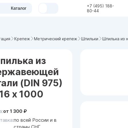
+7 (495) 188-
Каталог
80-44
Шпилька из 
тация
Крепеж
Метрический крепеж
Шпильки
пилька из
ержавеющей
тали (DIN 975)
16 х 1000
а:
от
1 300
₽
тавка:
по всей России и в
страны СНГ