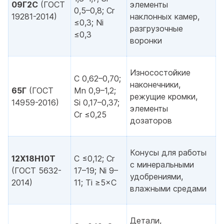
09Г2С
(ГОСТ
элементы
0,5–0,8; Cr
19281-2014)
наклонных камер,
≤0,3; Ni
разгрузочные
≤0,3
воронки
Износостойкие
С 0,62–0,70;
наконечники,
65Г
(ГОСТ
Mn 0,9–1,2;
режущие кромки,
14959-2016)
Si 0,17–0,37;
элементы
Cr ≤0,25
дозаторов
Конусы для работы
12Х18Н10Т
С ≤0,12; Cr
с минеральными
(ГОСТ 5632-
17–19; Ni 9–
удобрениями,
2014)
11; Ti ≥5×C
влажными средами
Детали,