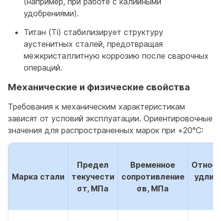
(например, при работе с калийными
удобрениями).
Титан (Ti) стабилизирует структуру
аустенитных сталей, предотвращая
межкристаллитную коррозию после сварочных
операций.
Механические и физические свойства
Требования к механическим характеристикам
зависят от условий эксплуатации. Ориентировочные
значения для распространенных марок при +20°С:
Предел
Временное
Относи
Марка стали
текучести
сопротивление
удлин
σт, МПа
σв, МПа