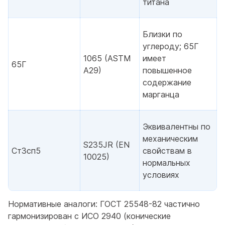
титана
Близки по
углероду; 65Г
1065 (ASTM
имеет
65Г
A29)
повышенное
содержание
марганца
Эквивалентны по
механическим
S235JR (EN
Ст3сп5
свойствам в
10025)
нормальных
условиях
Нормативные аналоги: ГОСТ 25548-82 частично
гармонизирован с ИСО 2940 (конические