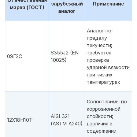
зарубежный
Примечание
марка (ГОСТ)
аналог
Аналог по
пределу
текучести;
S355J2 (EN
требуется
09Г2С
10025)
проверка
ударной вязкости
при низких
температурах
Сопоставимы по
коррозионной
AISI 321
стойкости;
12Х18Н10Т
(ASTM A240)
различия в
содержании