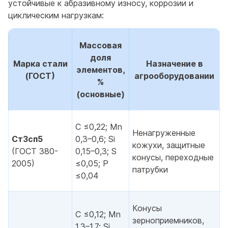
устойчивые к абразивному износу, коррозии и
циклическим нагрузкам:
Массовая
доля
Марка стали
Назначение в
элементов,
(ГОСТ)
агрооборудовании
%
(основные)
С ≤0,22; Mn
Ненагруженные
Ст3сп5
0,3–0,6; Si
кожухи, защитные
(ГОСТ 380-
0,15–0,3; S
конусы, переходные
2005)
≤0,05; P
патрубки
≤0,04
Конусы
С ≤0,12; Mn
зерноприемников,
1,3–1,7; Si