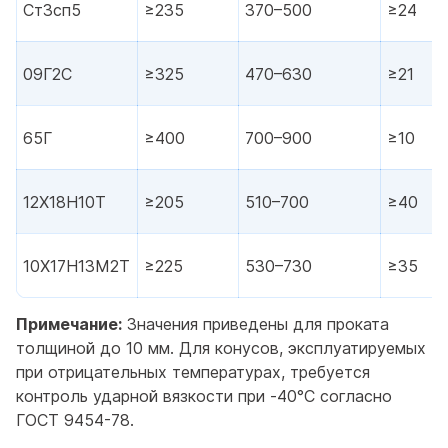
Ст3сп5
≥235
370–500
≥24
09Г2С
≥325
470–630
≥21
65Г
≥400
700–900
≥10
12Х18Н10Т
≥205
510–700
≥40
10Х17Н13М2Т
≥225
530–730
≥35
Примечание:
Значения приведены для проката
толщиной до 10 мм. Для конусов, эксплуатируемых
при отрицательных температурах, требуется
контроль ударной вязкости при -40°С согласно
ГОСТ 9454-78.