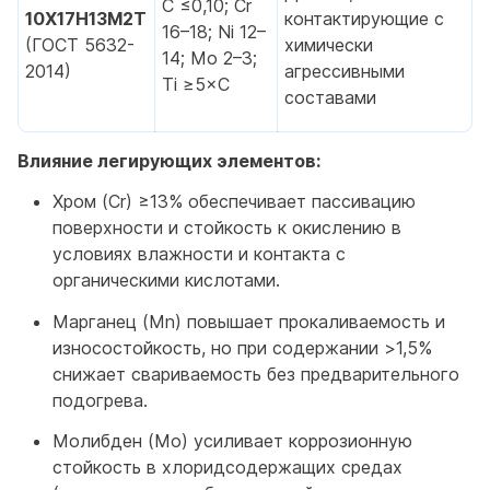
С ≤0,10; Cr
10Х17Н13М2Т
контактирующие с
16–18; Ni 12–
(ГОСТ 5632-
химически
14; Mo 2–3;
2014)
агрессивными
Ti ≥5×C
составами
Влияние легирующих элементов:
Хром (Cr) ≥13% обеспечивает пассивацию
поверхности и стойкость к окислению в
условиях влажности и контакта с
органическими кислотами.
Марганец (Mn) повышает прокаливаемость и
износостойкость, но при содержании >1,5%
снижает свариваемость без предварительного
подогрева.
Молибден (Mo) усиливает коррозионную
стойкость в хлоридсодержащих средах