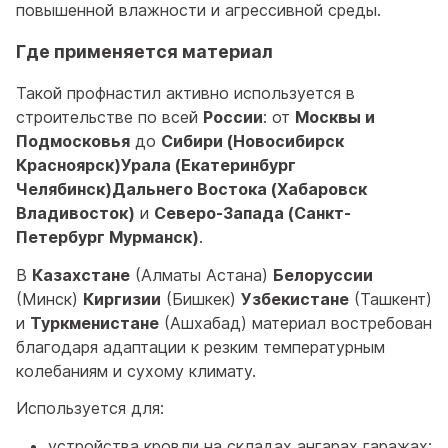
повышенной влажности и агрессивной среды.
Где применяется материал
Такой профнастил активно используется в
строительстве по всей
России
: от
Москвы и
Подмосковья
до
Сибири (Новосибирск
Красноярск)Урала (Екатеринбург
Челябинск)Дальнего Востока (Хабаровск
Владивосток)
и
Северо-Запада (Санкт-
Петербург Мурманск)
.
В
Казахстане
(Алматы Астана)
Белоруссии
(Минск)
Киргизии
(Бишкек)
Узбекистане
(Ташкент)
и
Туркменистане
(Ашхабад) материал востребован
благодаря адаптации к резким температурным
колебаниям и сухому климату.
Используется для:
устройства кровли на складах ангарах гаражах;