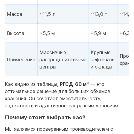
Масса
~11,5 т
~13,0 т
~14,5 
Высота
~5,5 м
~5,9 м
~6,3 
Массивные
Крупные
Пром
Применение
распределительные
нефтебазы
хран
центры
и склады
Как видно из таблицы,
РГСД-60 м³
— это
оптимальное решение для больших объемов
хранения. Он сочетает вместительность,
надежность и адаптивность к разным условиям.
Почему стоит выбрать нас?
Мы являемся проверенным производителем с