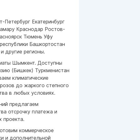
т-Петербург Екатеринбург
Самару Краснодар Ростов-
асноярск Тюмень Уфу
 республики Башкортостан
 и другие регионы.
лматы Шымкент. Доступны
изию (Бишкек) Туркменистан
ваем климатические
орозов до жаркого степного
тва в любых условиях.
ний предлагаем
ва отсрочку платежа и
х проекта.
готовим коммерческое
ки и дополнительной