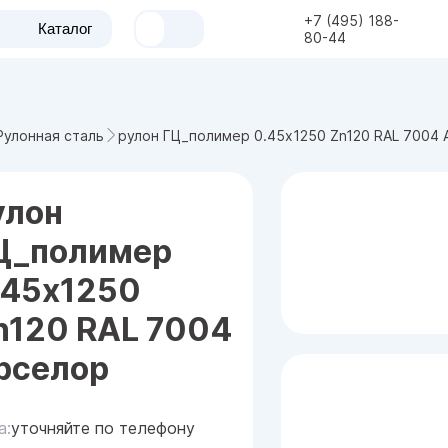
+7 (495) 188-
Каталог
80-44
рулон ГЦ_полимер 0.45x1250 Zn120 RAL 7004
Рулонная сталь
улон
Ц_полимер
.45x1250
n120 RAL 7004
рселор
а:
уточняйте по телефону