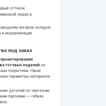
ерый оттенок
мировой лидер в
озведении ангаров складов
а и модернизации
во под заказ
т
проектирования
ва готовых изделий
на
рным покрытием. Наши
ьные параметры материала
ление деталей по чертежам
кими партиями — гибкая
вок.