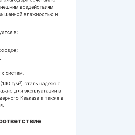
внешним воздействиям.
овышенной влажностью и
ется в:
оходов;
;
х систем.
(140 г/м²) сталь надежно
важно для эксплуатации в
верного Кавказа а также в
я.
оответствие