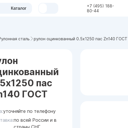
+7 (495) 188-
Каталог
80-44
рулон оцинкованный 0.5x1250 пас Zn140 ГОСТ
Рулонная сталь
улон
цинкованный
.5x1250 пас
n140 ГОСТ
а:
уточняйте по телефону
тавка:
по всей России и в
страны СНГ