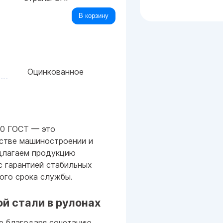
В корзину
Оцинкованное
40 ГОСТ — это
ьстве машиностроении и
длагаем продукцию
 гарантией стабильных
ого срока службы.
й стали в рулонах
е благодаря сочетанию