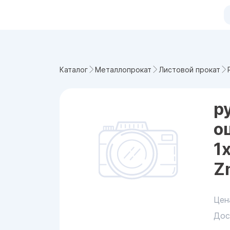
Каталог
Металлопрокат
Листовой прокат
р
о
1
Z
Цен
Дос