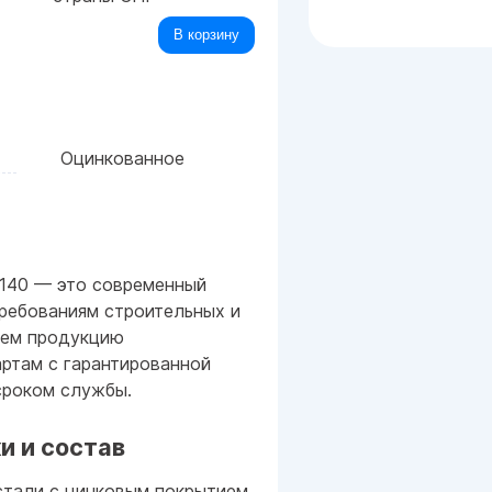
В корзину
Оцинкованное
n140 — это современный
ребованиям строительных и
аем продукцию
ртам с гарантированной
сроком службы.
и и состав
стали с цинковым покрытием