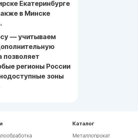
ирске Екатеринбурге
также в Минске
.
осу — учитываем
 дополнительную
а позволяет
юбые регионы России
днодоступные зоны
.
и
Каталог
лообработка
Металлопрокат