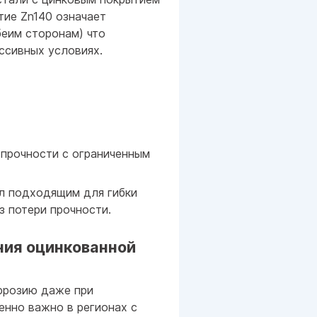
тие Zn140 означает
беим сторонам) что
ссивных условиях.
прочности с ограниченным
л подходящим для гибки
з потери прочности.
ия оцинкованной
ррозию даже при
енно важно в регионах с