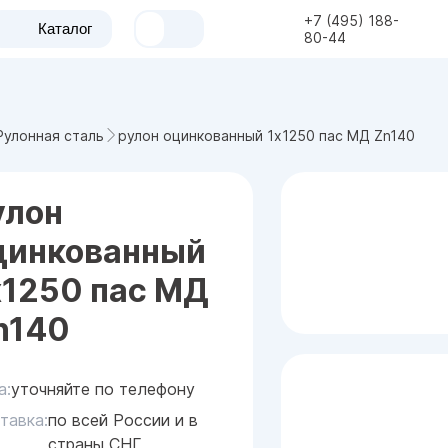
+7 (495) 188-
Каталог
80-44
рулон оцинкованный 1x1250 пас МД Zn140
Рулонная сталь
улон
цинкованный
x1250 пас МД
n140
а:
уточняйте по телефону
тавка:
по всей России и в
страны СНГ