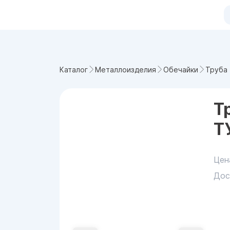
Труба 
Каталог
Металлоизделия
Обечайки
Т
Т
Цен
Дос