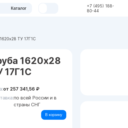
+7 (495) 188-
Каталог
80-44
1620x28 ТУ 17Г1С
руба 1620x28
У 17Г1С
а:
от
257 341,56
₽
тавка:
по всей России и в
страны СНГ
В корзину