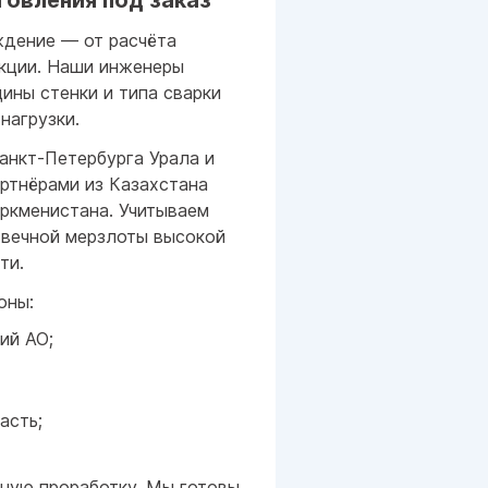
товления под заказ
дение — от расчёта
укции. Наши инженеры
ины стенки и типа сварки
нагрузки.
анкт-Петербурга Урала и
артнёрами из Казахстана
уркменистана. Учитываем
 вечной мерзлоты высокой
ти.
оны:
ий АО;
асть;
ную проработку. Мы готовы