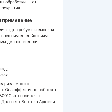
ды обработки — от
 покрытия.
и применение
виях где требуется высокая
к внешним воздействиям.
 мм делают изделие
кад;
нтах.
свариваемостью
ю. Она эффективно работает
300°C что позволяет
и Дальнего Востока Арктики
.