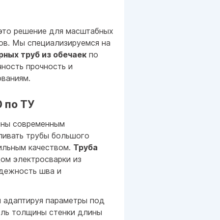
то решение для масштабных
ов. Мы специализируемся на
ных труб из обечаек
по
чность прочность и
ваниям.
 по ТУ
ены современным
ливать трубы большого
ильным качеством.
Труба
ом электросварки из
адежность шва и
 адаптируя параметры под
оль толщины стенки длины