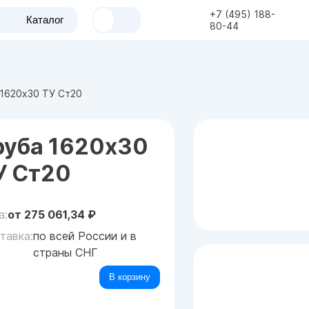
+7 (495) 188-
Каталог
80-44
1620x30 ТУ Ст20
руба 1620x30
У Ст20
а:
от
275 061,34
₽
тавка:
по всей России и в
страны СНГ
В корзину