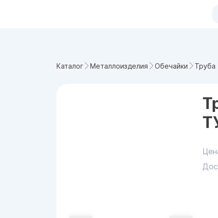
Труба 
Каталог
Металлоизделия
Обечайки
Т
Т
Цен
Дос