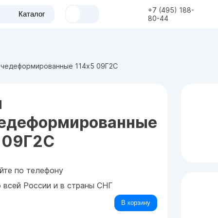
+7 (495) 188-
Каталог
80-44
ячедеформированные 114x5 09Г2С
ы
чедеформированные
 09Г2С
йте по телефону
о всей России и в страны СНГ
В корзину