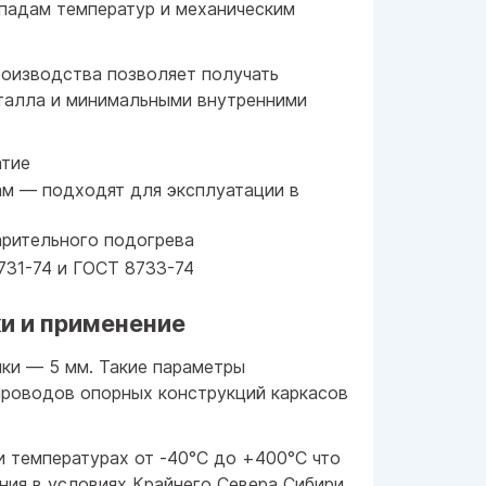
падам температур и механическим
оизводства позволяет получать
талла и минимальными внутренними
атие
ам — подходят для эксплуатации в
арительного подогрева
731-74 и ГОСТ 8733-74
и и применение
ки — 5 мм. Такие параметры
проводов опорных конструкций каркасов
и температурах от -40°C до +400°C что
ния в условиях Крайнего Севера Сибири