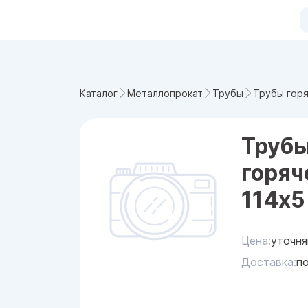
Трубы гор
Каталог
Металлопрокат
Трубы
Труб
горя
114x5
Цена:
уточня
Доставка:
п