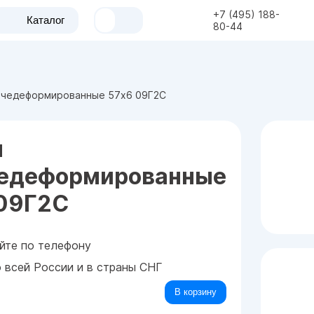
+7 (495) 188-
Каталог
80-44
ячедеформированные 57x6 09Г2С
ы
чедеформированные
 09Г2С
йте по телефону
о всей России и в страны СНГ
В корзину