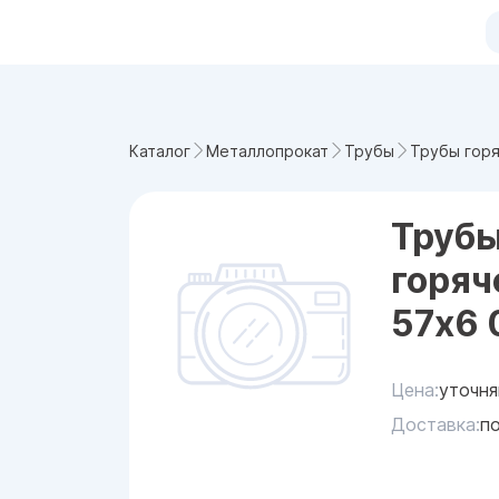
Трубы гор
Каталог
Металлопрокат
Трубы
Труб
горя
57x6
Цена:
уточня
Доставка:
п