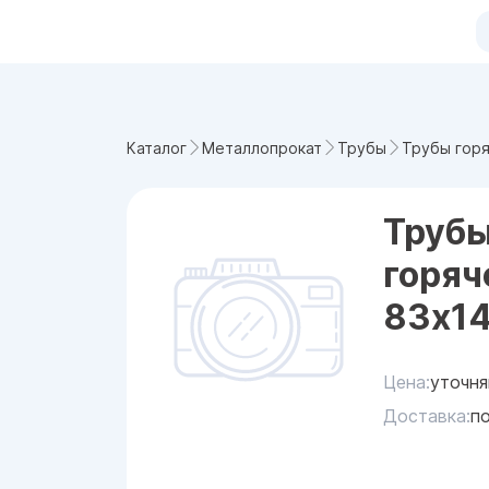
Трубы гор
Каталог
Металлопрокат
Трубы
Труб
горя
83x1
Цена:
уточня
Доставка:
п