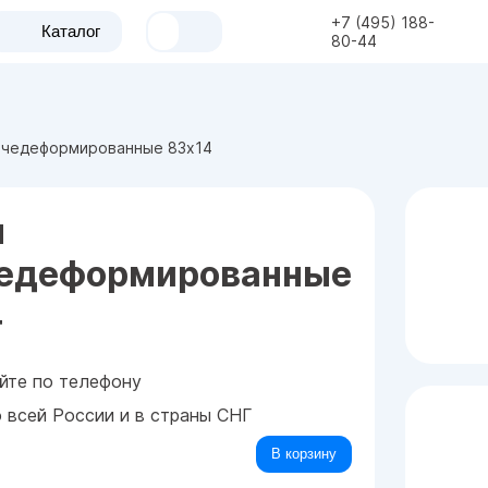
+7 (495) 188-
Каталог
80-44
ячедеформированные 83x14
ы
чедеформированные
4
йте по телефону
о всей России и в страны СНГ
В корзину